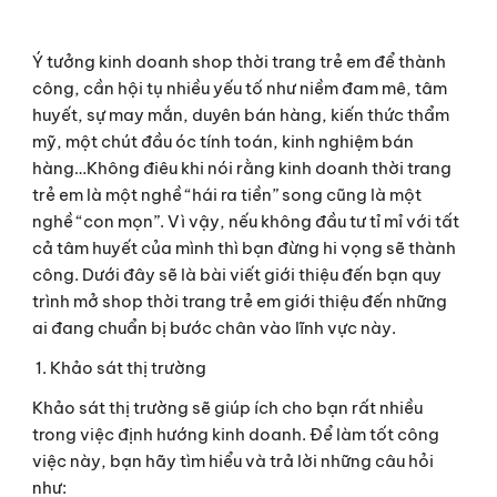
Ý tưởng kinh doanh shop thời trang trẻ em để thành 
công, cần hội tụ nhiều yếu tố như niềm đam mê, tâm 
huyết, sự may mắn, duyên bán hàng, kiến thức thẩm 
mỹ, một chút đầu óc tính toán, kinh nghiệm bán 
hàng…Không điêu khi nói rằng kinh doanh thời trang 
trẻ em là một nghề “hái ra tiền” song cũng là một 
nghề “con mọn”. Vì vậy, nếu không đầu tư tỉ mỉ với tất 
cả tâm huyết của mình thì bạn đừng hi vọng sẽ thành 
công. Dưới đây sẽ là bài viết giới thiệu đến bạn quy 
trình mở shop thời trang trẻ em giới thiệu đến những 
ai đang chuẩn bị bước chân vào lĩnh vực này.
 1. Khảo sát thị trường
Khảo sát thị trường sẽ giúp ích cho bạn rất nhiều 
trong việc định hướng kinh doanh. Để làm tốt công 
việc này, bạn hãy tìm hiểu và trả lời những câu hỏi 
như: