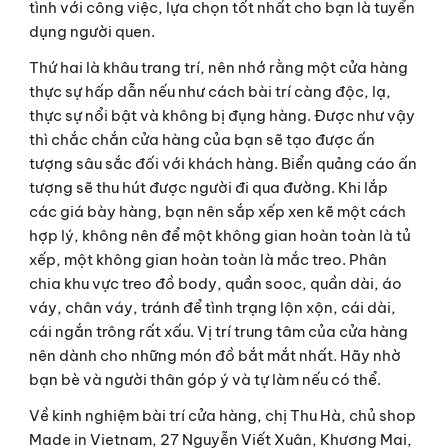
tình với công việc, lựa chọn tốt nhất cho bạn là tuyển 
dụng người quen.
Thứ hai là khâu trang trí, nên nhớ rằng một cửa hàng 
thực sự hấp dẫn nếu như cách bài trí càng độc, lạ, 
thực sự nổi bật và không bị đụng hàng. Được như vậy 
thì chắc chắn cửa hàng của bạn sẽ tạo được ấn 
tượng sâu sắc đối với khách hàng. Biển quảng cáo ấn 
tượng sẽ thu hút được người đi qua đường. Khi lắp 
các giá bày hàng, bạn nên sắp xếp xen kẽ một cách 
hợp lý, không nên để một không gian hoàn toàn là tủ 
xếp, một không gian hoàn toàn là mắc treo. Phân 
chia khu vực treo đồ body, quần sooc, quần dài, áo 
váy, chân váy, tránh để tình trạng lộn xộn, cái dài, 
cái ngắn trông rất xấu. Vị trí trung tâm của cửa hàng 
nên dành cho những món đồ bắt mắt nhất. Hãy nhờ 
bạn bè và người thân góp ý và tự làm nếu có thể.
Về kinh nghiệm bài trí cửa hàng, chị Thu Hà, chủ shop 
Made in Vietnam, 27 Nguyễn Viết Xuân, Khương Mai, 