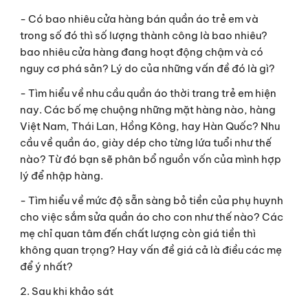
- Có bao nhiêu cửa hàng bán quần áo trẻ em và 
trong số đó thì số lượng thành công là bao nhiêu? 
bao nhiêu cửa hàng đang hoạt động chậm và có 
nguy cơ phá sản? Lý do của những vấn đề đó là gì?
- Tìm hiểu về nhu cầu quần áo thời trang trẻ em hiện 
nay. Các bố mẹ chuộng những mặt hàng nào, hàng 
Việt Nam, Thái Lan, Hồng Kông, hay Hàn Quốc? Nhu 
cầu về quần áo, giày dép cho từng lứa tuổi như thế 
nào? Từ đó bạn sẽ phân bổ nguồn vốn của mình hợp 
lý để nhập hàng.
- Tìm hiểu về mức độ sẵn sàng bỏ tiền của phụ huynh 
cho việc sắm sửa quần áo cho con như thế nào? Các 
mẹ chỉ quan tâm đến chất lượng còn giá tiền thì 
không quan trọng? Hay vấn đề giá cả là điều các mẹ 
để ý nhất?
2. Sau khi khảo sát