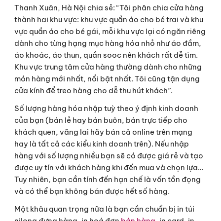
Thanh Xuân, Hà Nội chia sẻ: “Tôi phân chia cửa hàng 
thành hai khu vực: khu vực quần áo cho bé trai và khu 
vực quần áo cho bé gái, mỗi khu vực lại có ngăn riêng 
dành cho từng hạng mục hàng hóa nhỏ như áo đầm, 
áo khoác, áo thun, quần sooc nên khách rất dễ tìm. 
Khu vực trung tâm cửa hàng thường dành cho những 
món hàng mới nhất, nổi bật nhất. Tôi cũng tận dụng 
cửa kính để treo hàng cho dễ thu hút khách”.
Số lượng hàng hóa nhập tuỳ theo ý định kinh doanh 
của bạn (bán lẻ hay bán buôn, bán trực tiếp cho 
khách quen, vãng lai hãy bán cả online trên mạng 
hay là tất cả các kiểu kinh doanh trên). Nếu nhập 
hàng với số lượng nhiều bạn sẽ có được giá rẻ và tạo 
được uy tín với khách hàng khi đến mua và chọn lựa… 
Tuy nhiên, bạn cần tính đến hạn chế là vốn tồn đọng 
và có thể bạn không bán được hết số hàng.
Một khâu quan trọng nữa là bạn cần chuẩn bị in túi 
nilong đựng hàng, in hoá đơn 
bán hàng
, in card, in 