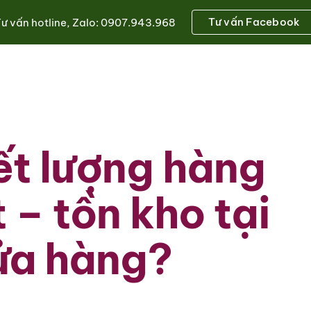
Tư vấn Facebook
ư vấn hotline, Zalo: 0907.943.968
ip to main content
Skip to navigat
t lượng hàng 
– tồn kho tại 
ửa hàng?