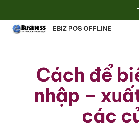
T
Sk
EBIZ POS OFFLINE
Cách để biế
nhập – xuất 
các c